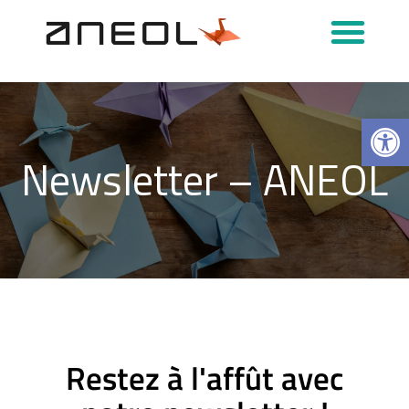
Podcasts & Interviews
Ouvrir la 
Newsletter – ANEOL
Restez à l'affût avec